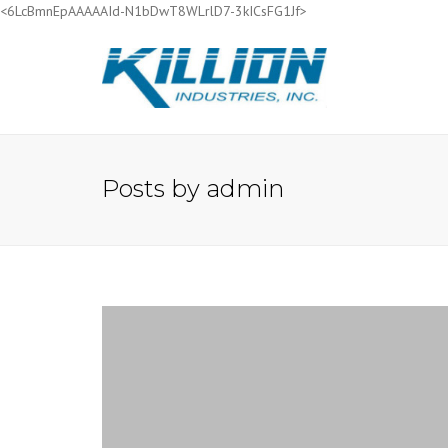
<6LcBmnEpAAAAAId-N1bDwT8WLrlD7-3kICsFG1Jf>
Posts by admin