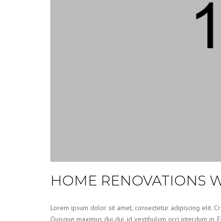
HOME RENOVATIONS W
Lorem ipsum dolor sit amet, consectetur adipiscing elit. Cr
Quisque maximus dui dui, id vestibulum orci interdum in. Fu