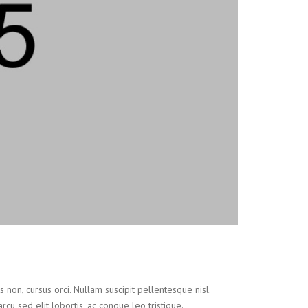
 non, cursus orci. Nullam suscipit pellentesque nisl.
rcu sed elit lobortis, ac congue leo tristique.