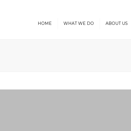
HOME
WHAT WE DO
ABOUT US
CHECKSTANDS
Facilities Video
REFRIGERATION
Wicking System & Ear
Leak Detection
PRODUCE
Green Initiatives
FLORAL
Energy Innovation
STORE INTERIORS
WINE