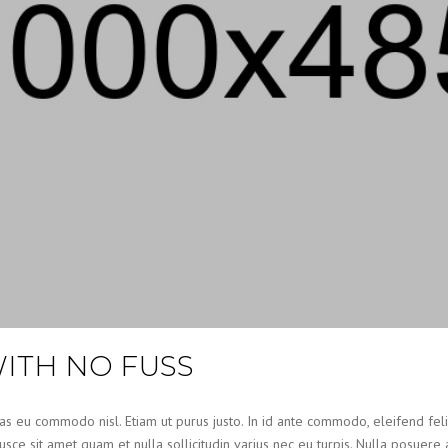
ITH NO FUSS
as eu commodo nisl. Etiam ut purus justo. In id ante commodo, eleifend felis
sce sit amet quam et nulla sollicitudin varius nec eu turpis. Nulla posuere a